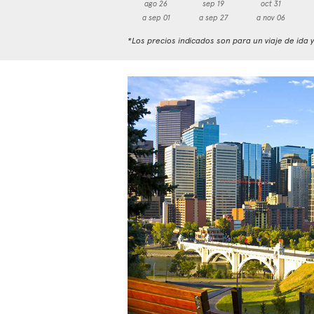
ago 26
sep 19
oct 31
a sep 01
a sep 27
a nov 06
*Los precios indicados son para un viaje de ida 