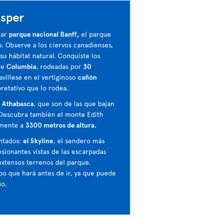
asper
lar
parque nacional Banff,
el parque
e. Observe a los ciervos canadienses,
su hábitat natural. Conquiste los
de
Columbia
, rodeadas por
30
avíllese en el vertiginoso
cañón
retativo que lo rodea.
e Athabasca
, que son de las que bajan
 Descubra también el monte Edith
amente a
3300 metros de altura.
ntados:
el Skyline
, el sendero más
sionantes vistas de las escarpadas
 extensos terrenos del parque.
po que hará antes de ir, ya que puede
ño.