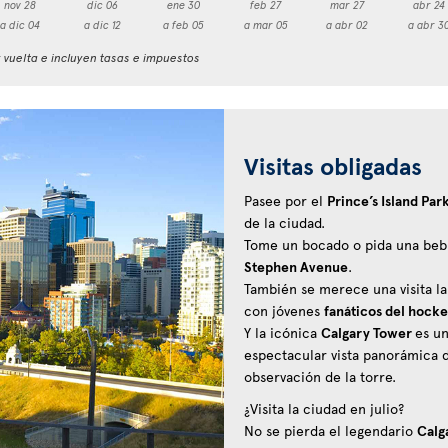
nov 28
dic 06
ene 30
feb 27
mar 27
abr 24
a dic 04
a dic 12
a feb 05
a mar 05
a abr 02
a abr 3
y vuelta e incluyen tasas e impuestos
Visitas obligadas
Pasee por el
Prince’s Island Par
de la ciudad.
Tome un bocado o pida una bebi
Stephen Avenue
.
También se merece una visita l
con jóvenes
fanáticos del hock
Y la icónica
Calgary Tower
es un
espectacular vista panorámica d
observación de la torre.
¿Visita la ciudad en julio?
No se pierda el legendario
Calg