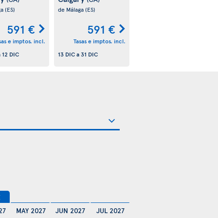
ga
(ES)
de Málaga
(ES)
591 €
591 €
sas e imptos. incl.
Tasas e imptos. incl.
a
12 DIC
13 DIC
a
31 DIC
€
27
MAY 2027
JUN 2027
JUL 2027