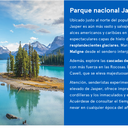
Parque nacional J
Ubicado justo al norte del popu
Jasper es aún más vasto y salvaj
alces americanos y caribúes en 
espectaculares capas de hielo 
resplandecientes glaciares
. Mar
Maligne
desde el sendero interp
Además, explore las
cascadas d
con más fuerza en las Rocosas.
Cavell, que se eleva majestuos
Atención, senderistas experime
elevado de Jasper, ofrece impre
cordilleras y los inmaculados y
Acuérdese de consultar el tiem
nevar en cualquier época del a