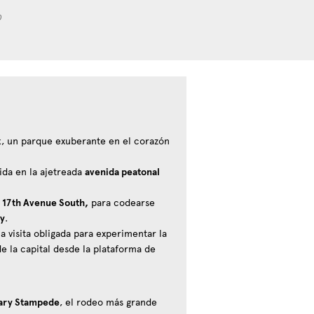
0
k
, un parque exuberante en el corazón
da en la ajetreada
avenida peatonal
a
17th Avenue South,
para codearse
ey
.
a visita obligada para experimentar la
e la capital desde la plataforma de
ary Stampede
, el rodeo más grande