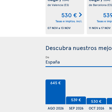
de Valencia
(ES)
de Barcelona
(ES
530 €
53
Tasas e imptos. incl.
Tasas e impt
07 NOV
a
13 NOV
11 NOV
a
17 NOV
Descubra nuestros mejo
De
645 €
539 €
530 €
AGO 2026
SEP 2026
OCT 2026
N