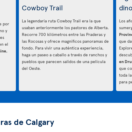
Cowboy Trail
din
La legendaria ruta Cowboy Trail era la que
Los af
e por
usaban anteriormente los pastores de Alberta.
sumerg
mo y
Recorre 700 kilómetros entre las Praderas y
Provin
tes
las Rocosas y ofrece magníficos panoramas de
que da
en el
fondo. Para vivir una auténtica experiencia,
Explor
aine
,
haga un paseo a caballo a través de ranchos y
descub
pueblos que parecen salidos de una película
en Dru
del Oeste.
que co
toda l
para p
ras de Calgary