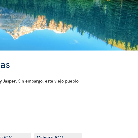
sas
y Jasper
. Sin embargo, este viejo pueblo
ry
Calgary
(CA)
(CA)