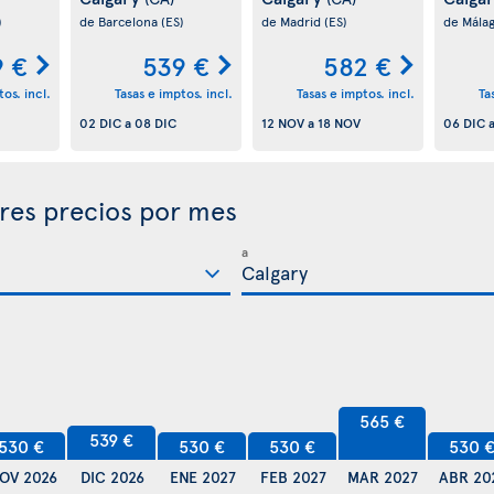
)
de Barcelona
(ES)
de Madrid
(ES)
de Mála
9 €
539 €
582 €
os. incl.
Tasas e imptos. incl.
Tasas e imptos. incl.
Ta
02 DIC
a
08 DIC
12 NOV
a
18 NOV
06 DIC
res precios por mes
a
565 €
539 €
530 €
530 €
530 €
530 
OV 2026
DIC 2026
ENE 2027
FEB 2027
MAR 2027
ABR 20