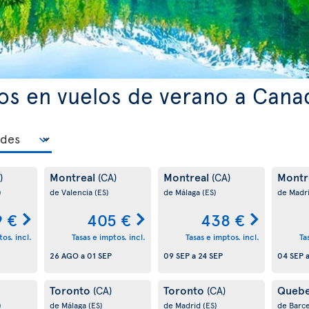
os en vuelos de verano a Cana
Montreal
Montreal
Montr
)
(CA)
(CA)
)
de Valencia
(ES)
de Málaga
(ES)
de Madr
9 €
405 €
438 €
os. incl.
Tasas e imptos. incl.
Tasas e imptos. incl.
Ta
26 AGO
a
01 SEP
09 SEP
a
24 SEP
04 SEP
Toronto
Toronto
Queb
(CA)
(CA)
)
de Málaga
(ES)
de Madrid
(ES)
de Barc