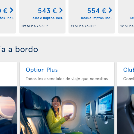
 €
543 €
554 €
os. incl.
Tasas e imptos. incl.
Tasas e imptos. incl.
Ta
09 SEP
a
23 SEP
11 SEP
a
26 SEP
12 SEP
ia a bordo
Option Plus
Clu
Todos los esenciales de viaje que necesitas
Convi