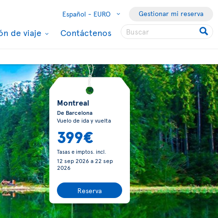
Gestionar mi reserva
Español -
EURO
ón de viaje
Contáctenos
Montreal
De Barcelona
Vuelo de ida y vuelta
399€
Tasas e imptos. incl.
12 sep 2026
a
22 sep
2026
Reserva