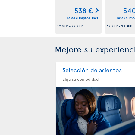
538 €
540
Tasas e imptos. incl.
Tasas e impt
12 SEP
a
22 SEP
12 SEP
a
22 SEP
Mejore su experienc
Selección de asientos
Elija su comodidad