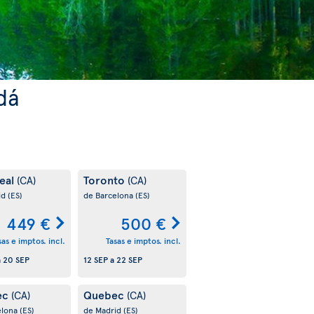
dá
eal
Toronto
(CA)
(CA)
id
(ES)
de Barcelona
(ES)
449 €
500 €
sas e imptos. incl.
Tasas e imptos. incl.
a
20 SEP
12 SEP
a
22 SEP
ec
Quebec
(CA)
(CA)
elona
(ES)
de Madrid
(ES)