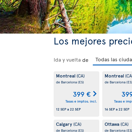
Los mejores preci
Ida y vuelta
de
Montreal
Montreal
(CA)
(CA
de Barcelona
(ES)
de Barcelona
(ES
399 €
39
Tasas e imptos. incl.
Tasas e impt
12 SEP
a
22 SEP
16 SEP
a
22 SEP
Calgary
Ottawa
(CA)
(CA)
de Barcelona
(ES)
de Barcelona
(ES