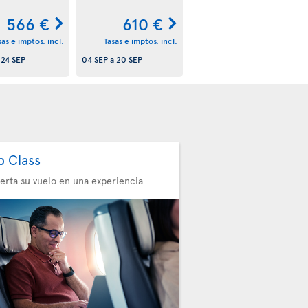
566 €
610 €
sas e imptos. incl.
Tasas e imptos. incl.
a
24 SEP
04 SEP
a
20 SEP
b Class
erta su vuelo en una experiencia