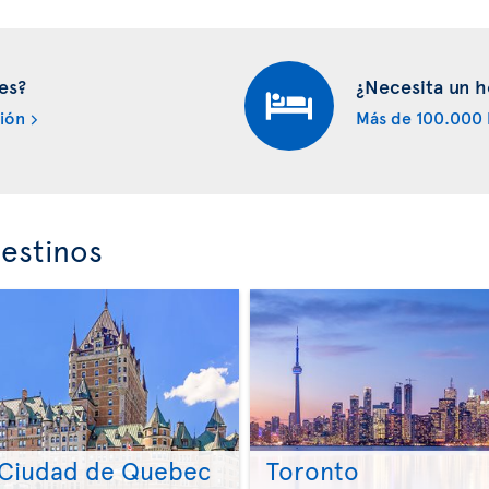
es?
¿Necesita un h
ión
Más de 100.000 
estinos
Ciudad de Quebec
Toronto