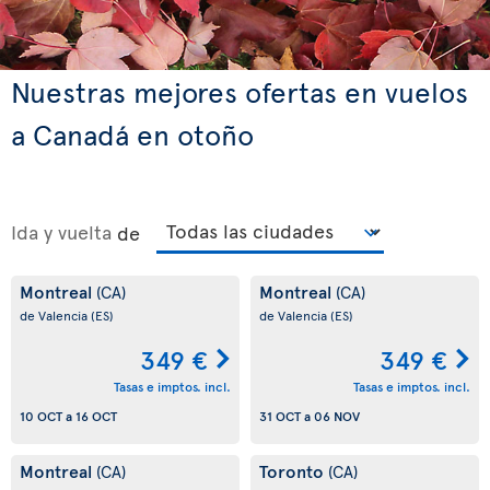
Nuestras mejores ofertas en vuelos
a Canadá en otoño
Ida y vuelta
de
Montreal
Montreal
(CA)
(CA)
de Valencia
(ES)
de Valencia
(ES)
349 €
349 €
Tasas e imptos. incl.
Tasas e imptos. incl.
10 OCT
a
16 OCT
31 OCT
a
06 NOV
Montreal
Toronto
(CA)
(CA)