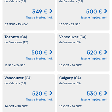
de Valencia
(ES)
de Barcelona
(ES)
349 €
500 €
Tasas e imptos. incl.
Tasas e imptos. incl.
07 NOV
a
13 NOV
16 SEP
a
22 SEP
Toronto
Vancouver
(CA)
(CA)
de Barcelona
(ES)
de Valencia
(ES)
500 €
520 €
Tasas e imptos. incl.
Tasas e imptos. incl.
18 SEP
a
24 SEP
10 OCT
a
16 OCT
Vancouver
Calgary
(CA)
(CA)
de Valencia
(ES)
de Valencia
(ES)
520 €
530 €
Tasas e imptos. incl.
Tasas e imptos. incl.
24 OCT
a
30 OCT
10 OCT
a
16 OCT