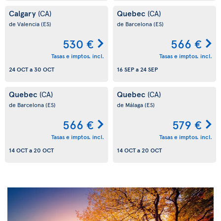
Calgary
Quebec
(CA)
(CA)
de Valencia
(ES)
de Barcelona
(ES)
530 €
566 €
Tasas e imptos. incl.
Tasas e imptos. incl.
24 OCT
a
30 OCT
16 SEP
a
24 SEP
Quebec
Quebec
(CA)
(CA)
de Barcelona
(ES)
de Málaga
(ES)
566 €
579 €
Tasas e imptos. incl.
Tasas e imptos. incl.
14 OCT
a
20 OCT
14 OCT
a
20 OCT