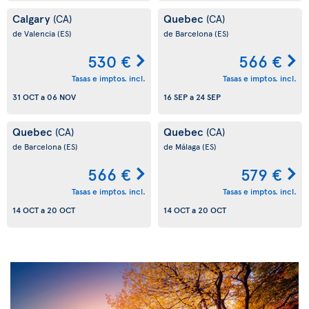
Calgary
Quebec
(CA)
(CA)
de Valencia
(ES)
de Barcelona
(ES)
530 €
566 €
Tasas e imptos. incl.
Tasas e imptos. incl.
31 OCT
a
06 NOV
16 SEP
a
24 SEP
Quebec
Quebec
(CA)
(CA)
de Barcelona
(ES)
de Málaga
(ES)
566 €
579 €
Tasas e imptos. incl.
Tasas e imptos. incl.
14 OCT
a
20 OCT
14 OCT
a
20 OCT