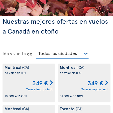
Nuestras mejores ofertas en vuelos
a Canadá en otoño
Ida y vuelta
de
Montreal
Montreal
(CA)
(CA)
de Valencia
(ES)
de Valencia
(ES)
349 €
349 €
Tasas e imptos. incl.
Tasas e imptos. incl.
10 OCT
a
16 OCT
31 OCT
a
06 NOV
Montreal
Toronto
(CA)
(CA)