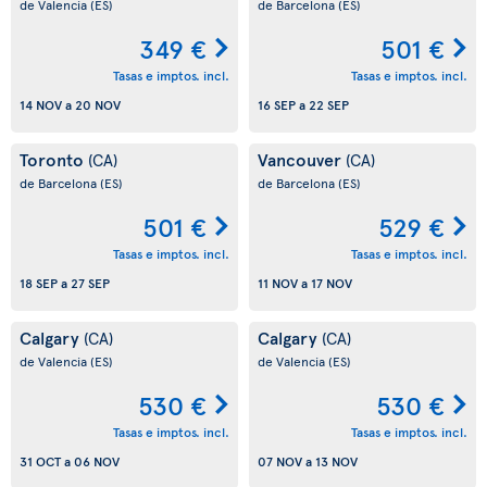
de Valencia
(ES)
de Barcelona
(ES)
349 €
501 €
Tasas e imptos. incl.
Tasas e imptos. incl.
14 NOV
a
20 NOV
16 SEP
a
22 SEP
Toronto
Vancouver
(CA)
(CA)
de Barcelona
(ES)
de Barcelona
(ES)
501 €
529 €
Tasas e imptos. incl.
Tasas e imptos. incl.
18 SEP
a
27 SEP
11 NOV
a
17 NOV
Calgary
Calgary
(CA)
(CA)
de Valencia
(ES)
de Valencia
(ES)
530 €
530 €
Tasas e imptos. incl.
Tasas e imptos. incl.
31 OCT
a
06 NOV
07 NOV
a
13 NOV