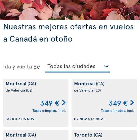
Nuestras mejores ofertas en vuelos
a Canadá en otoño
Ida y vuelta
de
Montreal
Montreal
(CA)
(CA)
de Valencia
(ES)
de Valencia
(ES)
349 €
349 €
Tasas e imptos. incl.
Tasas e imptos. incl.
31 OCT
a
06 NOV
07 NOV
a
13 NOV
Montreal
Toronto
(CA)
(CA)