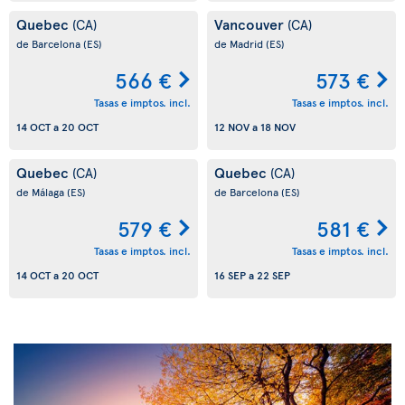
Quebec
Vancouver
(CA)
(CA)
de Barcelona
(ES)
de Madrid
(ES)
566 €
573 €
Tasas e imptos. incl.
Tasas e imptos. incl.
14 OCT
a
20 OCT
12 NOV
a
18 NOV
Quebec
Quebec
(CA)
(CA)
de Málaga
(ES)
de Barcelona
(ES)
579 €
581 €
Tasas e imptos. incl.
Tasas e imptos. incl.
14 OCT
a
20 OCT
16 SEP
a
22 SEP