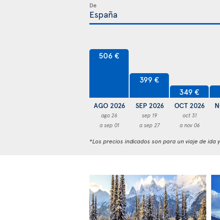
De
506 €
399 €
349 €
AGO 2026
SEP 2026
OCT 2026
N
ago 26
sep 19
oct 31
a sep 01
a sep 27
a nov 06
*Los precios indicados son para un viaje de ida 