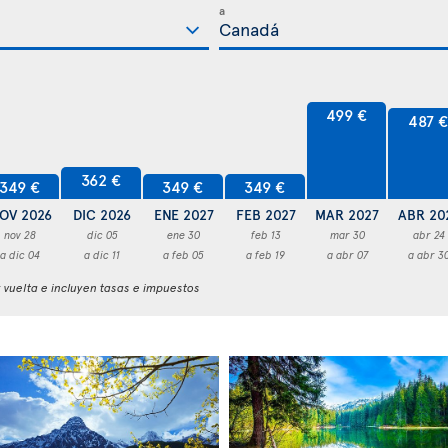
a
499 €
487 
362 €
349 €
349 €
349 €
OV 2026
DIC 2026
ENE 2027
FEB 2027
MAR 2027
ABR 20
nov 28
dic 05
ene 30
feb 13
mar 30
abr 24
a dic 04
a dic 11
a feb 05
a feb 19
a abr 07
a abr 3
y vuelta e incluyen tasas e impuestos