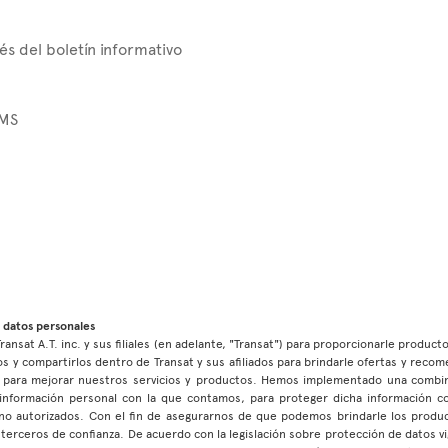
és del boletín informativo
SMS
 datos personales
ransat A.T. inc. y sus filiales (en adelante, "Transat") para proporcionarle product
s y compartirlos dentro de Transat y sus afiliados para brindarle ofertas y reco
as para mejorar nuestros servicios y productos. Hemos implementado una combin
la información personal con la que contamos, para proteger dicha información c
no autorizados. Con el fin de asegurarnos de que podemos brindarle los product
terceros de confianza. De acuerdo con la legislación sobre protección de datos vi