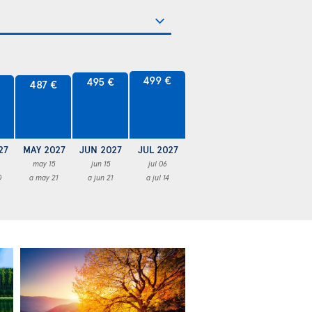
499 €
495 €
€
487 €
27
MAY 2027
JUN 2027
JUL 2027
may 15
jun 15
jul 06
0
a may 21
a jun 21
a jul 14