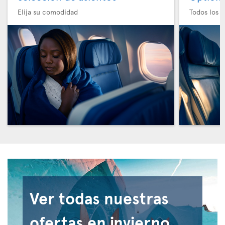
Elija su comodidad
Todos los e
Ver todas nuestras
ofertas en invierno