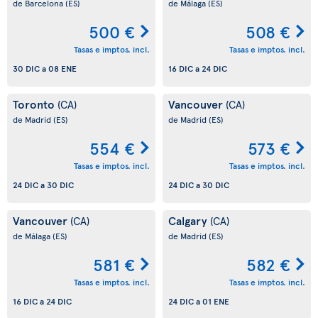
de Barcelona
(ES)
de Málaga
(ES)
500 €
508 €
Tasas e imptos. incl.
Tasas e imptos. incl.
30 DIC
a
08 ENE
16 DIC
a
24 DIC
Toronto
Vancouver
(CA)
(CA)
de Madrid
(ES)
de Madrid
(ES)
554 €
573 €
Tasas e imptos. incl.
Tasas e imptos. incl.
24 DIC
a
30 DIC
24 DIC
a
30 DIC
Vancouver
Calgary
(CA)
(CA)
de Málaga
(ES)
de Madrid
(ES)
581 €
582 €
Tasas e imptos. incl.
Tasas e imptos. incl.
16 DIC
a
24 DIC
24 DIC
a
01 ENE