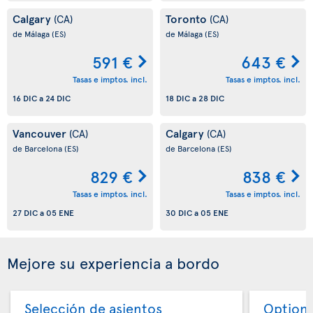
Calgary
Toronto
(CA)
(CA)
de Málaga
(ES)
de Málaga
(ES)
591 €
643 €
Tasas e imptos. incl.
Tasas e imptos. incl.
16 DIC
a
24 DIC
18 DIC
a
28 DIC
Vancouver
Calgary
(CA)
(CA)
de Barcelona
(ES)
de Barcelona
(ES)
829 €
838 €
Tasas e imptos. incl.
Tasas e imptos. incl.
27 DIC
a
05 ENE
30 DIC
a
05 ENE
Mejore su experiencia a bordo
Selección de asientos
Option 