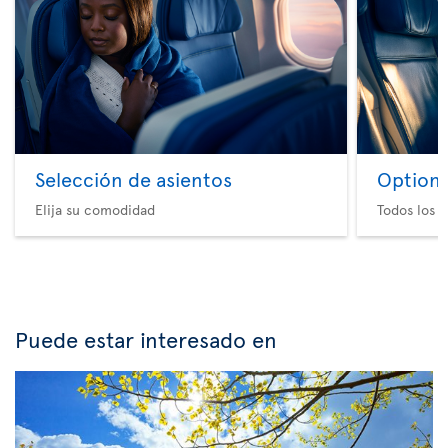
Selección de asientos
Option 
Elija su comodidad
Todos los e
Puede estar interesado en