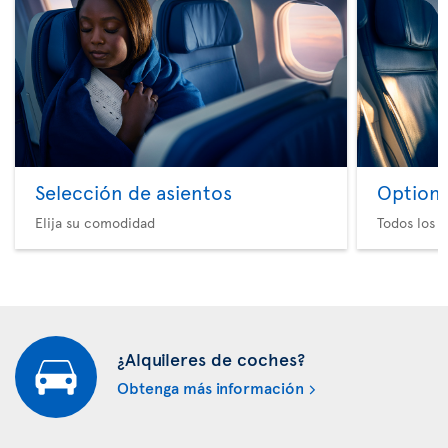
Selección de asientos
Option 
Elija su comodidad
Todos los e
¿Alquileres de coches?
Obtenga más información