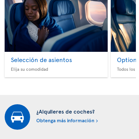
Selección de asientos
Option 
Elija su comodidad
Todos los e
¿Alquileres de coches?
Obtenga más información