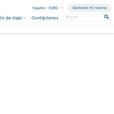
Gestionar mi reserva
Español -
EURO
ón de viaje
Contáctenos