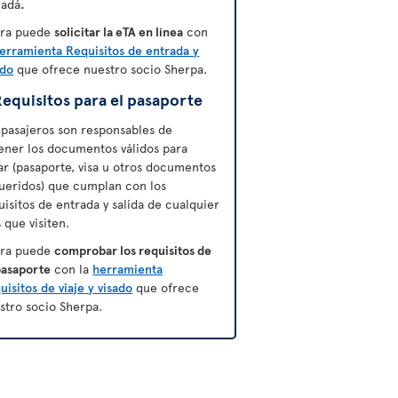
adá
.
ra puede
solicitar la eTA en línea
con
erramienta Requisitos de entrada y
ado
que ofrece nuestro socio Sherpa.
equisitos para el pasaporte
 pasajeros son responsables de
ener los documentos válidos para
jar (pasaporte, visa u otros documentos
ueridos) que cumplan con los
uisitos de entrada y salida de cualquier
s que visiten.
ra puede
comprobar los requisitos de
pasaporte
con la
herramienta
uisitos de viaje y visado
que ofrece
stro socio Sherpa.