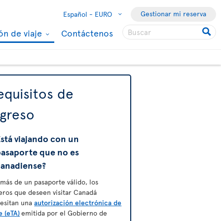
Gestionar mi reserva
Español -
EURO
ón de viaje
Contáctenos
equisitos de
ngreso
stá viajando con un
pasaporte que no es
canadiense?
más de un pasaporte válido, los
jeros que deseen visitar Canadá
esitan una
autorización electrónica de
e (eTA)
emitida por el Gobierno de