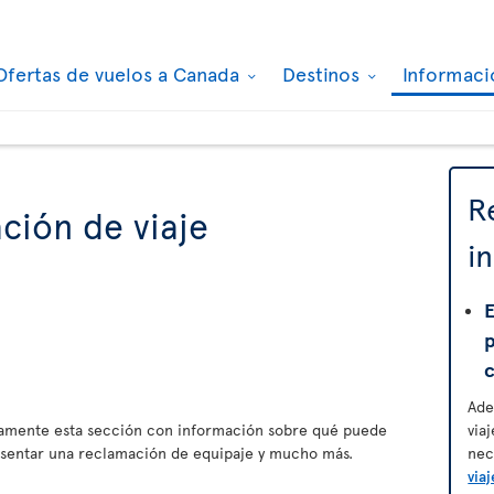
Ofertas de vuelos a Canada
Destinos
Informaci
R
ción de viaje
i
E
Ade
amente esta sección con información sobre qué puede
via
esentar una reclamación de equipaje y mucho más.
nec
viaj