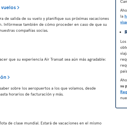
Can
 vuelos
Aho
la
h
a de salida de su vuelo y planifique sus próximas vacaciones
vis
ión. Infórmese también de cómo proceder en caso de que su
nuestras compañías socias.
R
Los
obt
via
er que su experiencia Air Transat sea aún más agradable:
req
req
paí
ión
Aho
su 
saber sobre los aeropuertos a los que volamos, desde
Req
asta horarios de facturación y más.
nue
flota de clase mundial. Estará de vacaciones en el mismo