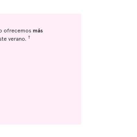
eso ofrecemos
más
†
ste verano.