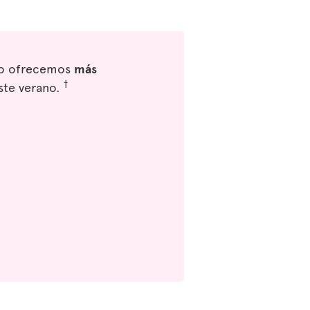
eso ofrecemos
más
†
ste verano.