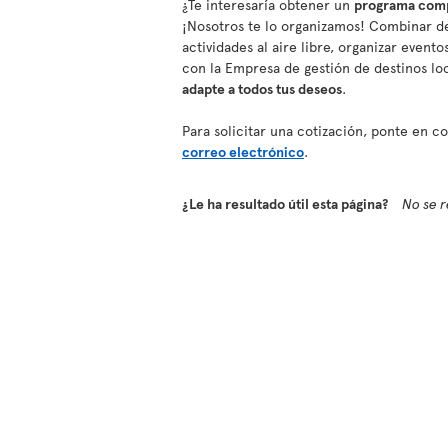
¿Te interesaría obtener un
programa compl
¡Nosotros te lo organizamos! Combinar de
actividades al aire libre, organizar event
con la Empresa de gestión de destinos lo
adapte a todos tus deseos
.
Para solicitar una cotización, ponte en 
correo electrónico
.
¿Le ha resultado útil esta página?
No se r