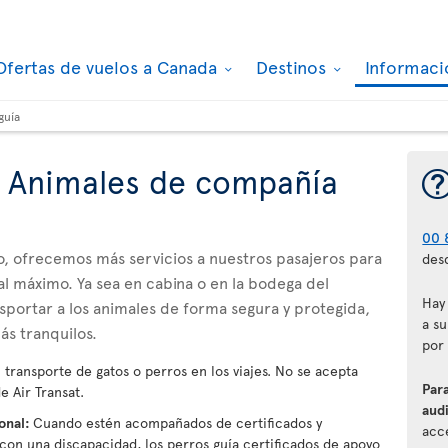
Ofertas de vuelos a Canada
Destinos
Informaci
guía
- Animales de compañía
00 
o, ofrecemos más servicios a nuestros pasajeros para
desd
al máximo. Ya sea en cabina o en la bodega del
Hay
sportar a los animales de forma segura y protegida,
a su
ás tranquilos.
por
transporte de gatos o perros en los viajes. No se acepta
Para
e Air Transat.
audi
ional:
Cuando estén acompañados de certificados y
acce
on una discapacidad, los perros guía certificados de apoyo