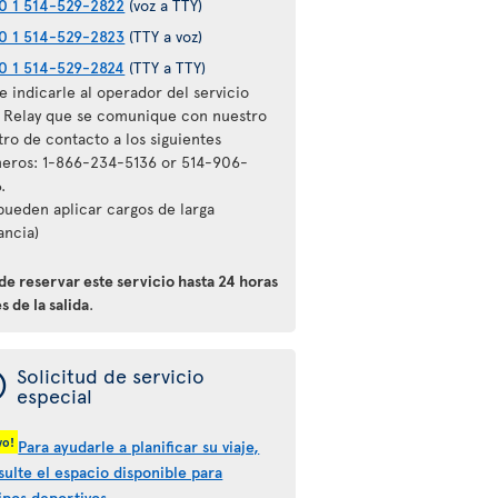
0 1 514-529-2822
(voz a TTY)
0 1 514-529-2823
(TTY a voz)
0 1 514-529-2824
(TTY a TTY)
 indicarle al operador del servicio
l Relay que se comunique con nuestro
tro de contacto a los siguientes
eros: 1-866-234-5136 or 514-906-
.
 pueden aplicar cargos de larga
ancia)
de reservar este servicio hasta 24 horas
s de la salida
.
ý
Solicitud de servicio
especial
vo!
Para ayudarle a planificar su viaje,
sulte el espacio disponible para
ipos deportivos.