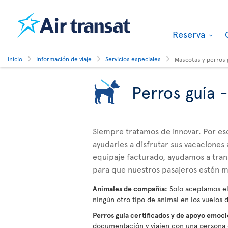
Reserva
Inicio
Información de viaje
Servicios especiales
Mascotas y perros 
Perros guía 
Siempre tratamos de innovar. Por es
ayudarles a disfrutar sus vacaciones 
equipaje facturado, ayudamos a tran
para que nuestros pasajeros estén m
Animales de compañía:
Solo aceptamos el 
ningún otro tipo de animal en los vuelos d
Perros guía certificados y de apoyo emoc
documentación y viajen con una persona c