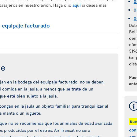
0
pasajeros en nuestro avión. Haga clic
aquí
si desea más
0
0
 equipaje facturado
Debe
Bel
cen
núm
5196
(se
dist
je
Pue
ajan en la bodega del equipaje facturado, no se deben
ante
 comida en la jaula, a menos que se trate de un
 esté bien sujeto a la jaula.
ongan en la jaula un objeto familiar para tranquilizar al
a manta o un juguete.
Nue
e que no se recomienda que los animales de edad avanzada
con
os producidos por el estrés. Air Transat no será
equ