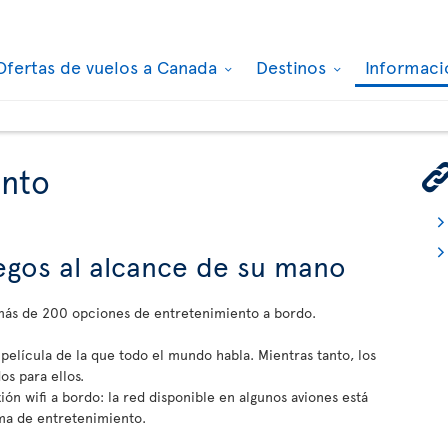
Ofertas de vuelos a Canada
Destinos
Informaci
ento
juegos al alcance de su mano
 más de 200 opciones de entretenimiento a bordo.
 película de la que todo el mundo habla. Mientras tanto, los
s para ellos.
ón wifi a bordo: la red disponible en algunos aviones está
ma de entretenimiento.