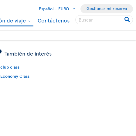
Gestionar mi reserva
Español -
EURO
ón de viaje
Contáctenos
ÿ
También de interés
club class
Economy Class