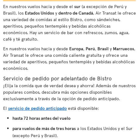
En nuestros vuelos hacia y desde el
sur
(a excepción de Perú y
Brasil), los
Estados Unidos
y
dentro de Canadá
, Air Transat le ofrece
una variedad de comidas al estilo Bistro, como sándwiches,
aperitivos, pequeños tentempiés y bebidas alcohólicas
económicos. Hay un servicio de bar con refrescos, zumos, agua,
café y té gratuito.
En nuestros vuelos hacia y desde
Europa
,
Perú
,
Brasil
y
Marruecos
,
Air Transat le ofrece una comida caliente gratuita y ofrece una
variedad de aperitivos, pequeños tentempiés y bebidas alcohólicas
económicos.
Servicio de pedido por adelantado de Bistro
¡Elija la comida que de verdad desea y ahorra! Además de nuestros
populares combos, descubra más opciones disponibles
exclusivamente a través de la opción de pedido anticipado.
El
servicio de pedido anticipado
está disponible:
hasta 72 horas antes del vuelo
para vuelos de más de tres horas
a los Estados Unidos y el Sur
(excepto Perú y Brasil).