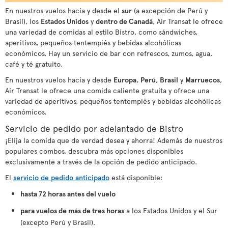
En nuestros vuelos hacia y desde el
sur
(a excepción de Perú y
Brasil), los
Estados Unidos
y
dentro de Canadá
, Air Transat le ofrece
una variedad de comidas al estilo Bistro, como sándwiches,
aperitivos, pequeños tentempiés y bebidas alcohólicas
económicos. Hay un servicio de bar con refrescos, zumos, agua,
café y té gratuito.
En nuestros vuelos hacia y desde
Europa
,
Perú
,
Brasil
y
Marruecos
,
Air Transat le ofrece una comida caliente gratuita y ofrece una
variedad de aperitivos, pequeños tentempiés y bebidas alcohólicas
económicos.
Servicio de pedido por adelantado de Bistro
¡Elija la comida que de verdad desea y ahorra! Además de nuestros
populares combos, descubra más opciones disponibles
exclusivamente a través de la opción de pedido anticipado.
El
servicio de pedido anticipado
está disponible:
hasta 72 horas antes del vuelo
para vuelos de más de tres horas
a los Estados Unidos y el Sur
(excepto Perú y Brasil).