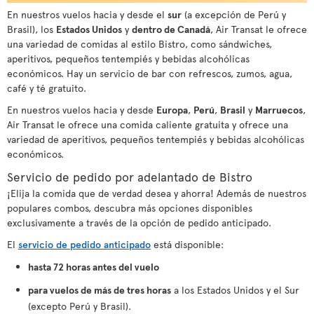
En nuestros vuelos hacia y desde el
sur
(a excepción de Perú y
Brasil), los
Estados Unidos
y
dentro de Canadá
, Air Transat le ofrece
una variedad de comidas al estilo Bistro, como sándwiches,
aperitivos, pequeños tentempiés y bebidas alcohólicas
económicos. Hay un servicio de bar con refrescos, zumos, agua,
café y té gratuito.
En nuestros vuelos hacia y desde
Europa
,
Perú
,
Brasil
y
Marruecos
,
Air Transat le ofrece una comida caliente gratuita y ofrece una
variedad de aperitivos, pequeños tentempiés y bebidas alcohólicas
económicos.
Servicio de pedido por adelantado de Bistro
¡Elija la comida que de verdad desea y ahorra! Además de nuestros
populares combos, descubra más opciones disponibles
exclusivamente a través de la opción de pedido anticipado.
El
servicio de pedido anticipado
está disponible:
hasta 72 horas antes del vuelo
para vuelos de más de tres horas
a los Estados Unidos y el Sur
(excepto Perú y Brasil).