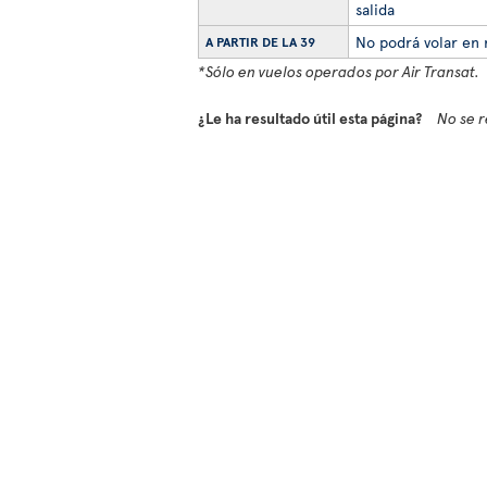
salida
No podrá volar en 
A PARTIR DE LA 39
*Sólo en vuelos operados por Air Transat.
¿Le ha resultado útil esta página?
No se r