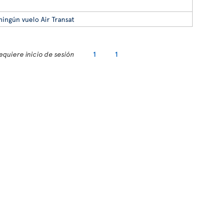
ningún vuelo Air Transat
equiere inicio de sesión
1
1