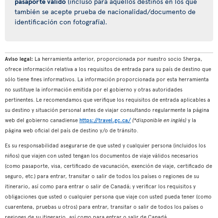
pasaporte válido
(incluso para aquellos destinos en los que
también se acepte prueba de nacionalidad/documento de
identificación con fotografía).
Aviso legal:
La herramienta anterior, proporcionada por nuestro socio Sherpa,
ofrece información relativa a los requisitos de entrada para su país de destino que
sólo tiene fines informativos. La información proporcionada por esta herramienta
no sustituye la información emitida por el gobierno y otras autoridades
pertinentes. Le recomendamos que verifique los requisitos de entrada aplicables a
su destino y situación personal antes de viajar consultando regularmente la página
web del gobierno canadiense
https://travel.gc.ca/
(*disponible en inglés)
y la
página web oficial del país de destino y/o de tránsito.
Es su responsabilidad asegurarse de que usted y cualquier persona (incluidos los
niños) que viajen con usted tengan los documentos de viaje válidos necesarios
(como pasaporte, visa, certificado de vacunación, exención de viaje, certificado de
seguro, etc.) para entrar, transitar o salir de todos los países o regiones de su
itinerario, así como para entrar o salir de Canadá; y verificar los requisitos y
obligaciones que usted o cualquier persona que viaje con usted pueda tener (como
cuarentena, pruebas u otros) para entrar, transitar o salir de todos los países o
regiones de su itinerario, así como para entrar o salir de Canadá.