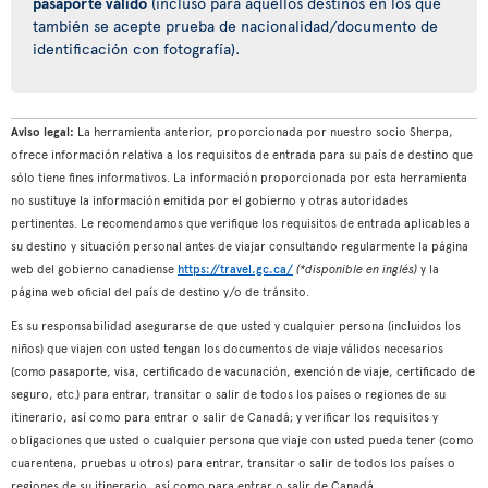
pasaporte válido
(incluso para aquellos destinos en los que
también se acepte prueba de nacionalidad/documento de
identificación con fotografía).
Aviso legal:
La herramienta anterior, proporcionada por nuestro socio Sherpa,
ofrece información relativa a los requisitos de entrada para su país de destino que
sólo tiene fines informativos. La información proporcionada por esta herramienta
no sustituye la información emitida por el gobierno y otras autoridades
pertinentes. Le recomendamos que verifique los requisitos de entrada aplicables a
su destino y situación personal antes de viajar consultando regularmente la página
web del gobierno canadiense
https://travel.gc.ca/
(*disponible en inglés)
y la
página web oficial del país de destino y/o de tránsito.
Es su responsabilidad asegurarse de que usted y cualquier persona (incluidos los
niños) que viajen con usted tengan los documentos de viaje válidos necesarios
(como pasaporte, visa, certificado de vacunación, exención de viaje, certificado de
seguro, etc.) para entrar, transitar o salir de todos los países o regiones de su
itinerario, así como para entrar o salir de Canadá; y verificar los requisitos y
obligaciones que usted o cualquier persona que viaje con usted pueda tener (como
cuarentena, pruebas u otros) para entrar, transitar o salir de todos los países o
regiones de su itinerario, así como para entrar o salir de Canadá.