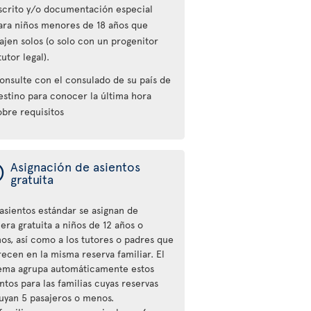
scrito y/o documentación especial
ara niños menores de 18 años que
iajen solos (o solo con un progenitor
tutor legal).
onsulte con el consulado de su país de
estino para conocer la última hora
obre requisitos
ý
Asignación de asientos
gratuita
 asientos estándar se asignan de
era gratuita a niños de 12 años o
os, así como a los tutores o padres que
recen en la misma reserva familiar. El
tema agrupa automáticamente estos
ntos para las familias cuyas reservas
luyan 5 pasajeros o menos.