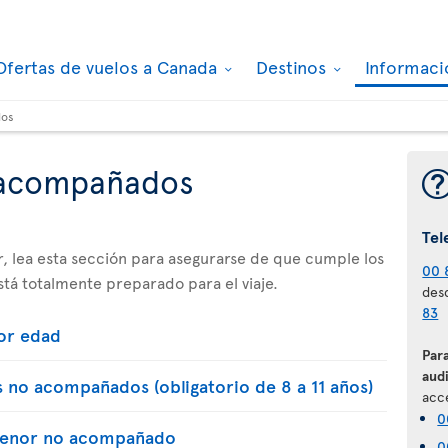
Ofertas de vuelos a Canada
Destinos
Informaci
dos
 acompañados
Tel
tor, lea esta sección para asegurarse de que cumple los
00 
está totalmente preparado para el viaje.
desd
83
or edad
Para
audi
 no acompañados (obligatorio de 8 a 11 años)
acce
0
 menor no acompañado
0