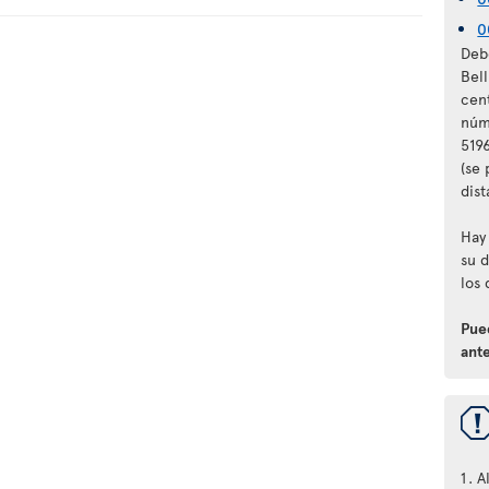
0
Debe
Bel
cen
núm
5196
(se
dist
Hay 
su d
los 
Pued
ante
A