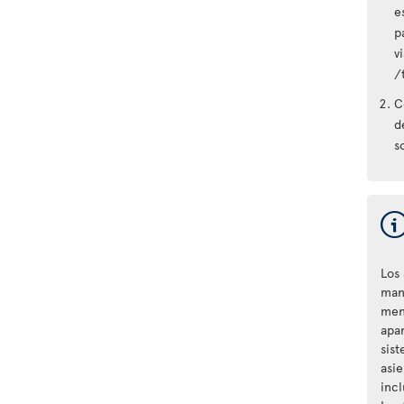
e
p
v
/
C
d
s
Los
man
men
apa
sis
asie
inc