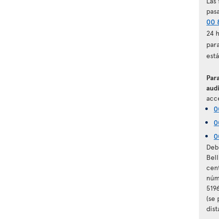
Las 
pas
00 
24 
par
est
Para
audi
acce
0
0
0
Debe
Bel
cen
núm
5196
(se
dist