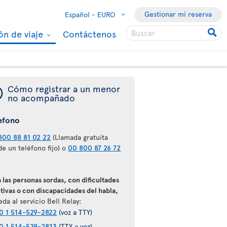
Gestionar mi reserva
Español -
EURO
ón de viaje
Contáctenos
¯
Cómo registrar a un menor
no acompañado
efono
800 88 81 02 22
(Llamada gratuita
e un teléfono fijo) o
00 800 87 26 72
 las personas sordas, con dificultades
tivas o con discapacidades del habla,
da al servicio Bell Relay:
0 1 514-529-2822
(voz a TTY)
0 1 514-529-2823
(TTY a voz)