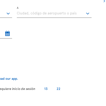
A
equiere inicio de sesión
13
22