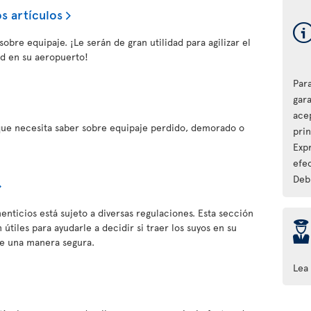
s artículos
obre equipaje. ¡Le serán de gran utilidad para agilizar el
d en su aeropuerto!
Par
gara
ace
que necesita saber sobre equipaje perdido, demorado o
pri
Expr
efec
Debi
enticios está sujeto a diversas regulaciones. Esta sección
þ
útiles para ayudarle a decidir si traer los suyos en su
de una manera segura.
Lea