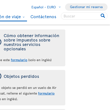
Gestionar mi reserva
Español -
EURO
ón de viaje
Contáctenos
Cómo obtener información
ý
sobre impuestos sobre
nuestros servicios
opcionales
ne este
formulario
(solo en inglés)
ý
Objetos perdidos
l objeto se perdió en un vuelo de Air
sat, rellene el siguiente
formulario
o en inglés).