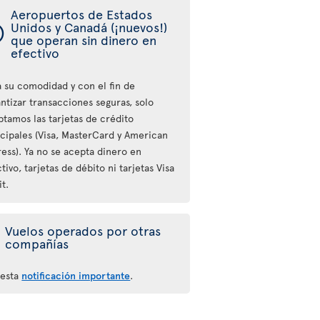
Aeropuertos de Estados
ý
Unidos y Canadá (¡nuevos!)
que operan sin dinero en
efectivo
a su comodidad y con el fin de
ntizar transacciones seguras, solo
ptamos las tarjetas de crédito
ncipales (Visa, MasterCard y American
ess). Ya no se acepta dinero en
tivo, tarjetas de débito ni tarjetas Visa
t.
Vuelos operados por otras
compañías
 esta
notificación importante
.