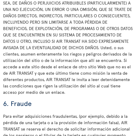
SEA, DE DAÑOS O PERJUICIOS ATRIBUIBLES (PARTICULARMENTE) A
UNA NO EJECUCIÓN, UN ERROR O UNA OMISIÓN, QUE SE TRATE DE
DAÑOS DIRECTOS, INDIRECTOS, PARTICULARES O CONSECUENTES,
INCLUYENDO PERO SIN LIMITARSE A TODA PÉRDIDA DE
BENEFICIOS, DE EXPLOTACIÓN, DE PROGRAMAS O DE OTROS DATOS
QUE SE ENCUENTREN EN SU SISTEMA DE PROCESAMIENTO DE
DATOS U OTRO, INCLUSO SI AIR TRANSAT HA SIDO EXPRESAMENTE
AVISADA DE LA EVENTUALIDAD DE DICHOS DAÑOS. Usted, o sus
clientes, asumen enteramente los riegos y peligros derivados de la
utilización del sitio o de la información que allí se encuentra. Si
accede a este sitio desde el enlace de otro sitio Web que no es el
de AIR TRANSAT y que este último tiene como misión la venta de
diferentes productos, AIR TRANSAT le invita a leer detenidamente
las condiciones que rigen la utilización del sitio al cual tiene
acceso por medio de un enlace.
6. Fraude
Para evitar adquisiciones fraudulentas, (por ejemplo, debido a la
pérdida de una tarjeta o a la provisión de información falsa), AIR
TRANSAT se reserva el derecho de solicitar información adicional
de los pasajeros o el titular de la tarjeta en cualquier momento