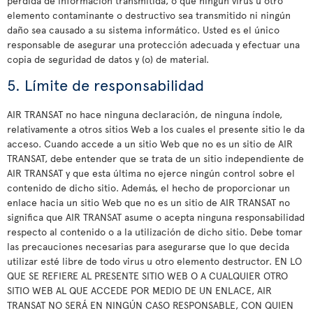
pérdida de información transmitida, o que ningún virus u otro
elemento contaminante o destructivo sea transmitido ni ningún
daño sea causado a su sistema informático. Usted es el único
responsable de asegurar una protección adecuada y efectuar una
copia de seguridad de datos y (o) de material.
5. Límite de responsabilidad
AIR TRANSAT no hace ninguna declaración, de ninguna índole,
relativamente a otros sitios Web a los cuales el presente sitio le da
acceso. Cuando accede a un sitio Web que no es un sitio de AIR
TRANSAT, debe entender que se trata de un sitio independiente de
AIR TRANSAT y que esta última no ejerce ningún control sobre el
contenido de dicho sitio. Además, el hecho de proporcionar un
enlace hacia un sitio Web que no es un sitio de AIR TRANSAT no
significa que AIR TRANSAT asume o acepta ninguna responsabilidad
respecto al contenido o a la utilización de dicho sitio. Debe tomar
las precauciones necesarias para asegurarse que lo que decida
utilizar esté libre de todo virus u otro elemento destructor. EN LO
QUE SE REFIERE AL PRESENTE SITIO WEB O A CUALQUIER OTRO
SITIO WEB AL QUE ACCEDE POR MEDIO DE UN ENLACE, AIR
TRANSAT NO SERÁ EN NINGÚN CASO RESPONSABLE, CON QUIEN