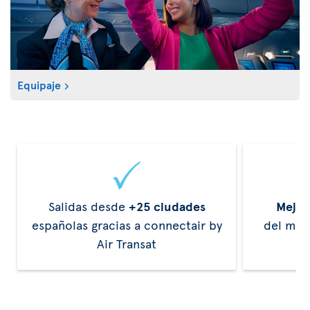
Equipaje
Salidas desde
+25 ciudades
Mejor
españolas gracias a connectair by
del mun
Air Transat