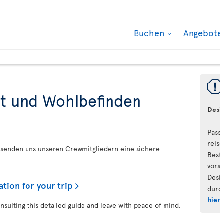
Buchen
Angebot
it und Wohlbefinden
Des
Pas
reis
reisenden uns unseren Crewmitgliedern eine sichere
Bes
vor
Des
ation for your trip
dur
hie
onsulting this detailed guide and leave with peace of mind.