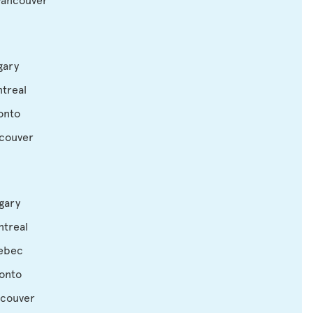
gary
ntreal
onto
ncouver
lgary
ntreal
uebec
ronto
ncouver