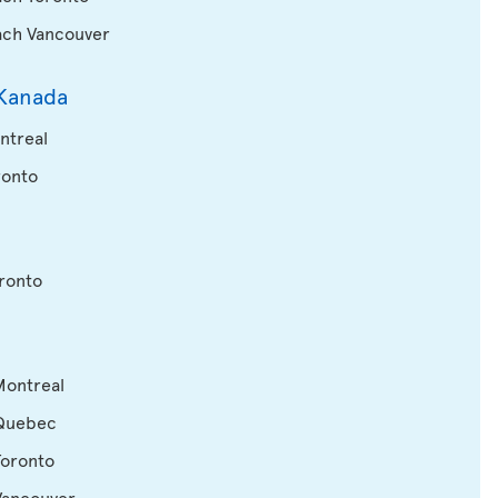
ach Vancouver
Kanada
ntreal
ronto
oronto
Montreal
 Quebec
Toronto
 Vancouver