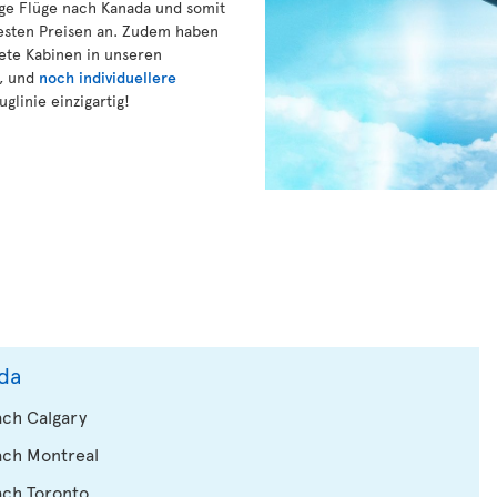
ige Flüge nach Kanada und somit
besten Preisen an. Zudem haben
ete Kabinen in unseren
, und
noch individuellere
glinie einzigartig!
da
ch Calgary
ach Montreal
ach Toronto