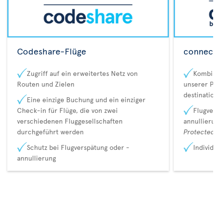
Codeshare-Flüge
connecta
Zugriff auf ein erweitertes Netz von
Kombina
Routen und Zielen
unserer Pa
destination
Eine einzige Buchung und ein einziger
Check-in für Flüge, die von zwei
Flugver
verschiedenen Fluggesellschaften
annullieru
durchgeführt werden
Protected 
Schutz bei Flugverspätung oder -
Individ
annullierung