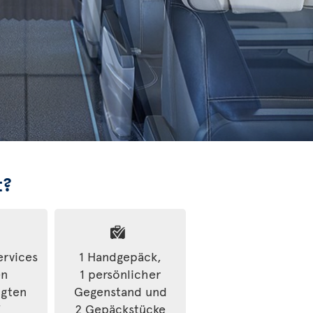
t?
ervices
1 Handgepäck,
en
1 persönlicher
igten
Gegenstand und
f
2 Gepäckstücke