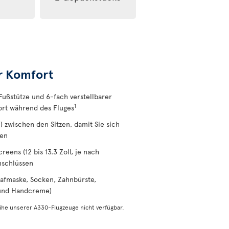
r Komfort
Fußstütze und 6-fach verstellbarer
1
ort während des Fluges
) zwischen den Sitzen, damit Sie sich
nen
eens (12 bis 13.3 Zoll, je nach
nschlüssen
afmaske, Socken, Zahnbürste,
 und Handcreme)
eihe unserer A330-Flugzeuge nicht verfügbar.