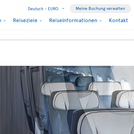
Meine Buchung verwalten
Deutsch -
EURO
e
Reiseziele
Reiseinformationen
Kontakt