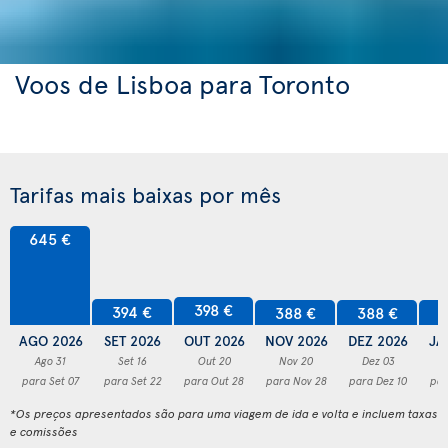
Voos de Lisboa para Toronto
Tarifas mais baixas por mês
645 €
398 €
394 €
388 €
388 €
3
AGO 2026
SET 2026
OUT 2026
NOV 2026
DEZ 2026
JA
Ago 31
Set 16
Out 20
Nov 20
Dez 03
para Set 07
para Set 22
para Out 28
para Nov 28
para Dez 10
par
*Os preços apresentados são para uma viagem de ida e volta e incluem taxas
e comissões