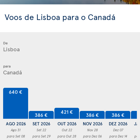
Voos de Lisboa para o Canadá
De
para
640 €
421 €
386 €
386 €
386 €
3
AGO 2026
SET 2026
OUT 2026
NOV 2026
DEZ 2026
JA
Ago 31
Set 22
Out 22
Nov 28
Dez 07
para Set 08
para Set 29
para Out 28
para Dez 06
para Dez 14
par