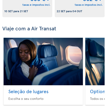
taxas e impostos incl.
taxas e impostos incl.
10 SET
para
21 SET
22 SET
para
04 OUT
Viaje com a Air Transat
Seleção de lugares
Option 
Escolha o seu conforto
Todos os e