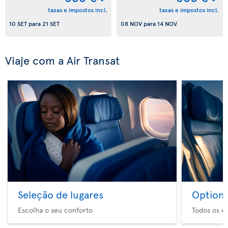
taxas e impostos incl.
taxas e impostos incl.
10 SET
para
21 SET
08 NOV
para
14 NOV
Viaje com a Air Transat
Seleção de lugares
Option 
Escolha o seu conforto
Todos os e