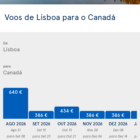
Voos de Lisboa para o Canadá
De
para
640 €
434 €
386 €
386 €
386 €
3
AGO 2026
SET 2026
OUT 2026
NOV 2026
DEZ 2026
JA
Ago 31
Set 15
Out 13
Nov 28
Dez 08
para Set 08
para Set 23
para Out 21
para Dez 06
para Dez 14
par