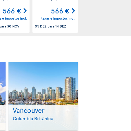
566 €
566 €
s e impostos incl.
taxas e impostos incl.
para
30 NOV
05 DEZ
para
14 DEZ
Vancouver
>
>
Colúmbia Britânica