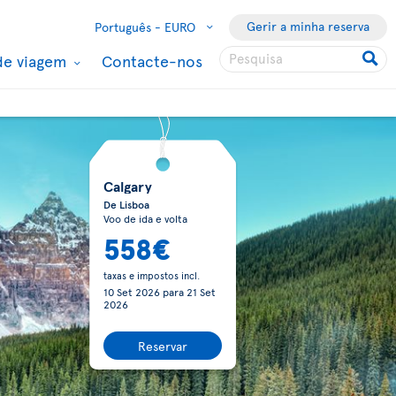
Gerir a minha reserva
Português -
EURO
de viagem
Contacte-nos
Calgary
De Lisboa
Voo de ida e volta
558€
taxas e impostos incl.
10 Set 2026
para
21 Set
2026
Reservar