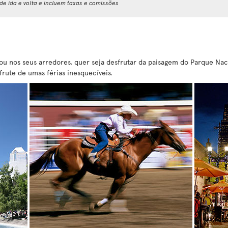
e ida e volta e incluem taxas e comissões
u nos seus arredores, quer seja desfrutar da paisagem do Parque Nacio
frute de umas férias inesquecíveis.