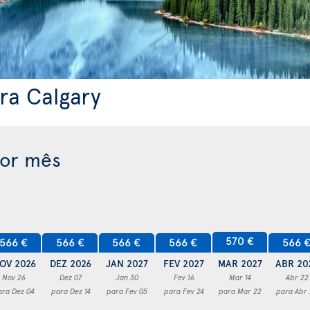
ra Calgary
por mês
570 €
566 €
566 €
566 €
566 €
566 
OV 2026
DEZ 2026
JAN 2027
FEV 2027
MAR 2027
ABR 20
Nov 26
Dez 07
Jan 30
Fev 16
Mar 14
Abr 22
ara Dez 04
para Dez 14
para Fev 05
para Fev 24
para Mar 22
para Abr