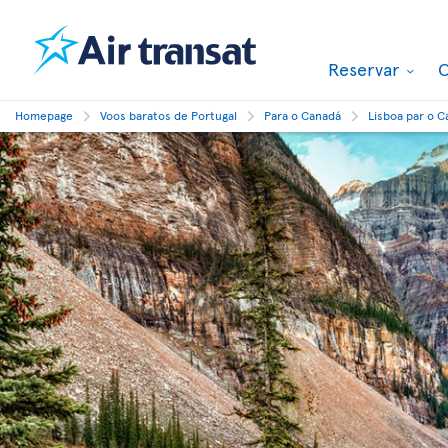
Reservar
O
Homepage
Voos baratos de Portugal
Para o Canadá
Lisboa par o 