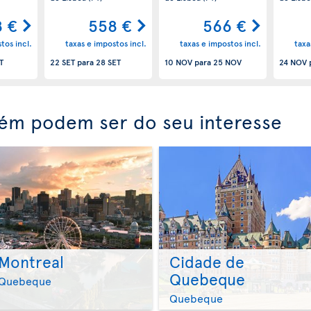
 €
558 €
566 €
tos incl.
taxas e impostos incl.
taxas e impostos incl.
taxa
T
22 SET
para
28 SET
10 NOV
para
25 NOV
24 NOV
ém podem ser do seu interesse
Montreal
Cidade de
Quebeque
>
>
Quebeque
Quebeque