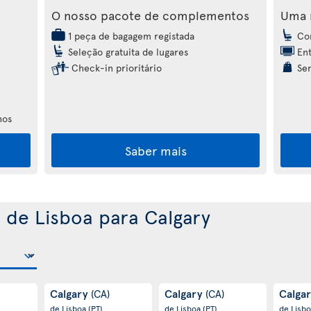
O nosso pacote de complementos
Uma 
1 peça de bagagem registada
Con
Seleção gratuita de lugares
Ent
Check-in prioritário
Ser
hos
Saber mais
 de Lisboa para Calgary
Calgary
Calgary
Calga
(CA)
(CA)
de Lisboa
(PT)
de Lisboa
(PT)
de Lisb