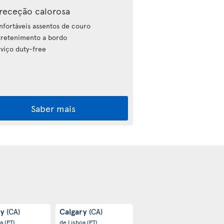
receção calorosa
fortáveis assentos de couro
retenimento a bordo
viço duty-free
Saber mais
ry
Calgary
(CA)
(CA)
oa
(PT)
de Lisboa
(PT)