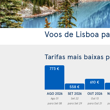
Voos de Lisboa pa
Tarifas mais baixas 
773 €
610 €
558 €
AGO 2026
SET 2026
OUT 2026
N
Ago 31
Set 22
Out 13
para Set 08
para Set 29
para Out 21
p