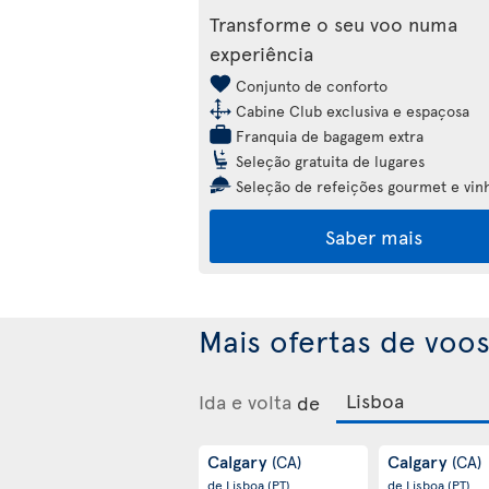
Transforme o seu voo numa
experiência
Conjunto de conforto
Cabine Club exclusiva e espaçosa
Franquia de bagagem extra
Seleção gratuita de lugares
Seleção de refeições gourmet e vin
Saber mais
Mais ofertas de voos
Ida e volta
de
Calgary
Calgary
(CA)
(CA)
de Lisboa
(PT)
de Lisboa
(PT)