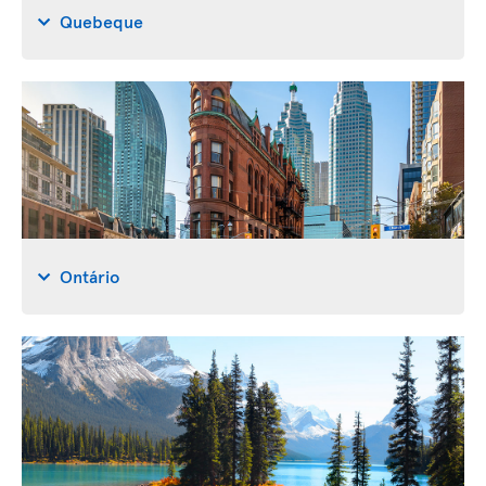
Quebeque
Ontário