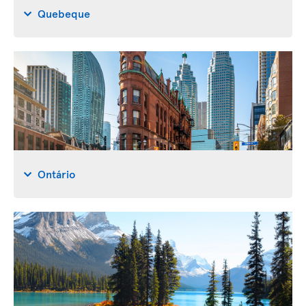
Quebeque
Ontário