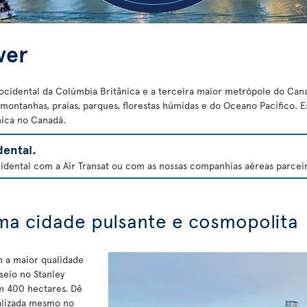
ver
 ocidental da Colúmbia Britânica e a terceira maior metrópole do Ca
 montanhas, praias, parques, florestas húmidas e do Oceano Pacífico. 
nica no Canadá.
ental.
dental com a Air Transat ou com as nossas companhias aéreas parceira
uma cidade pulsante e cosmopolita
m a maior qualidade
seio no Stanley
m 400 hectares. Dê
alizada mesmo no