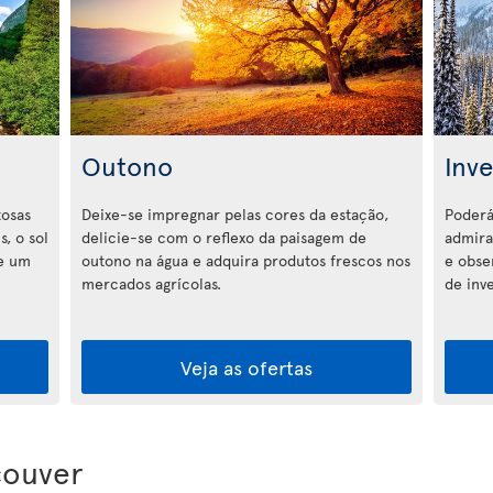
Outono
Inv
osas
Deixe-se impregnar pelas cores da estação,
Poderá
, o sol
delicie-se com o reflexo da paisagem de
admira
 e um
outono na água e adquira produtos frescos nos
e obser
mercados agrícolas.
de inv
Veja as ofertas
couver