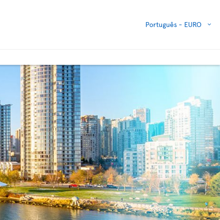
Português -
EURO