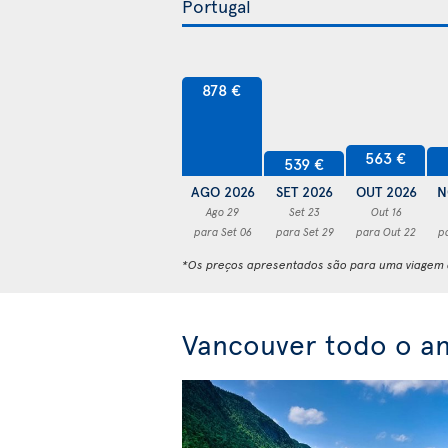
878 €
563 €
539 €
AGO 2026
SET 2026
OUT 2026
N
Ago 29
Set 23
Out 16
para Set 06
para Set 29
para Out 22
p
*Os preços apresentados são para uma viagem d
Vancouver todo o a