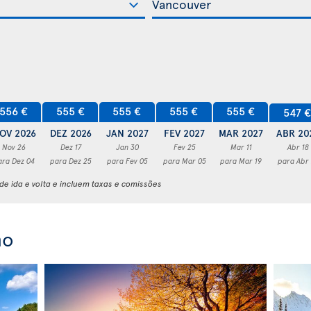
556 €
555 €
555 €
555 €
555 €
547 
OV 2026
DEZ 2026
JAN 2027
FEV 2027
MAR 2027
ABR 20
Nov 26
Dez 17
Jan 30
Fev 25
Mar 11
Abr 18
ara Dez 04
para Dez 25
para Fev 05
para Mar 05
para Mar 19
para Abr
e ida e volta e incluem taxas e comissões
no