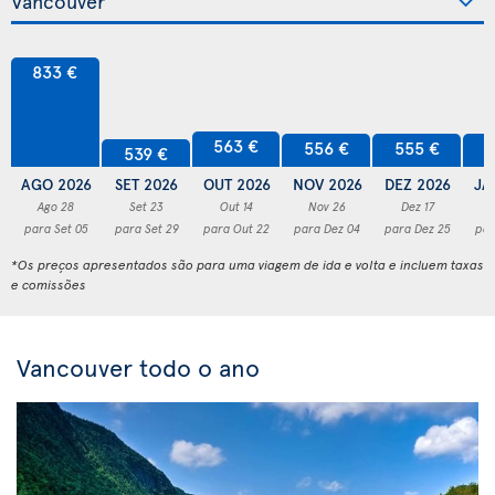
833 €
563 €
556 €
555 €
5
539 €
AGO 2026
SET 2026
OUT 2026
NOV 2026
DEZ 2026
JA
Ago 28
Set 23
Out 14
Nov 26
Dez 17
para Set 05
para Set 29
para Out 22
para Dez 04
para Dez 25
par
*Os preços apresentados são para uma viagem de ida e volta e incluem taxas
e comissões
Vancouver todo o ano