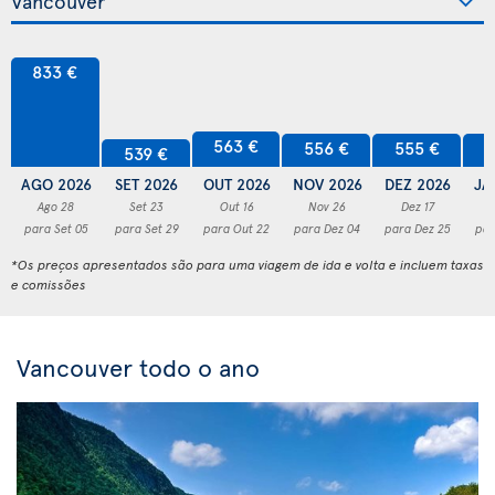
833 €
563 €
556 €
555 €
5
539 €
AGO 2026
SET 2026
OUT 2026
NOV 2026
DEZ 2026
JA
Ago 28
Set 23
Out 16
Nov 26
Dez 17
para Set 05
para Set 29
para Out 22
para Dez 04
para Dez 25
par
*Os preços apresentados são para uma viagem de ida e volta e incluem taxas
e comissões
Vancouver todo o ano