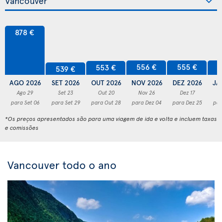
878 €
556 €
555 €
5
553 €
539 €
AGO 2026
SET 2026
OUT 2026
NOV 2026
DEZ 2026
JA
Ago 29
Set 23
Out 20
Nov 26
Dez 17
para Set 06
para Set 29
para Out 28
para Dez 04
para Dez 25
par
*Os preços apresentados são para uma viagem de ida e volta e incluem taxas
e comissões
Vancouver todo o ano