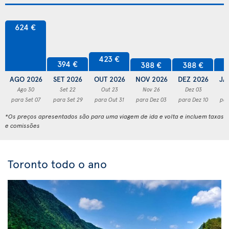
624 €
423 €
394 €
388 €
388 €
3
AGO 2026
SET 2026
OUT 2026
NOV 2026
DEZ 2026
JA
Ago 30
Set 22
Out 23
Nov 26
Dez 03
para Set 07
para Set 29
para Out 31
para Dez 03
para Dez 10
par
*Os preços apresentados são para uma viagem de ida e volta e incluem taxas
e comissões
Toronto todo o ano