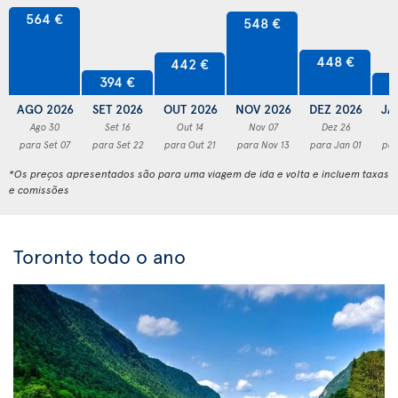
564 €
548 €
448 €
442 €
394 €
3
AGO 2026
SET 2026
OUT 2026
NOV 2026
DEZ 2026
JA
Ago 30
Set 16
Out 14
Nov 07
Dez 26
para Set 07
para Set 22
para Out 21
para Nov 13
para Jan 01
par
*Os preços apresentados são para uma viagem de ida e volta e incluem taxas
e comissões
Toronto todo o ano