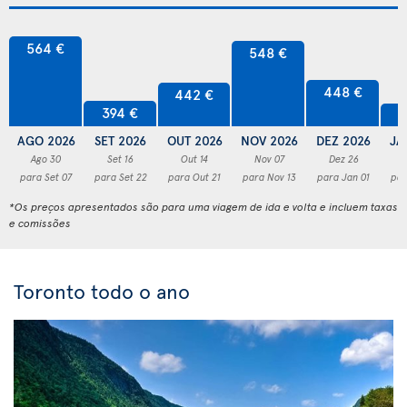
564 €
548 €
448 €
442 €
394 €
3
AGO 2026
SET 2026
OUT 2026
NOV 2026
DEZ 2026
JA
Ago 30
Set 16
Out 14
Nov 07
Dez 26
para Set 07
para Set 22
para Out 21
para Nov 13
para Jan 01
par
*Os preços apresentados são para uma viagem de ida e volta e incluem taxas
e comissões
Toronto todo o ano