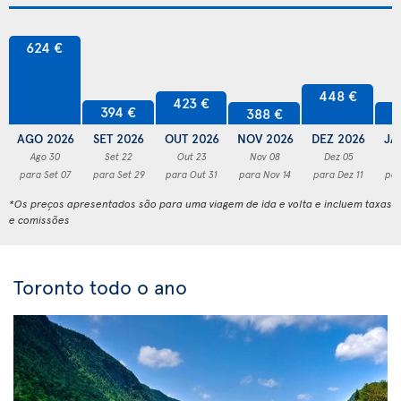
624 €
448 €
423 €
394 €
388 €
3
AGO 2026
SET 2026
OUT 2026
NOV 2026
DEZ 2026
JA
Ago 30
Set 22
Out 23
Nov 08
Dez 05
para Set 07
para Set 29
para Out 31
para Nov 14
para Dez 11
par
*Os preços apresentados são para uma viagem de ida e volta e incluem taxas
e comissões
Toronto todo o ano