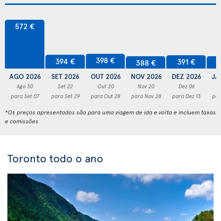
572 €
398 €
394 €
391 €
388 €
3
AGO 2026
SET 2026
OUT 2026
NOV 2026
DEZ 2026
JA
Ago 30
Set 22
Out 20
Nov 20
Dez 06
para Set 07
para Set 29
para Out 28
para Nov 28
para Dez 13
par
*Os preços apresentados são para uma viagem de ida e volta e incluem taxas
e comissões
Toronto todo o ano