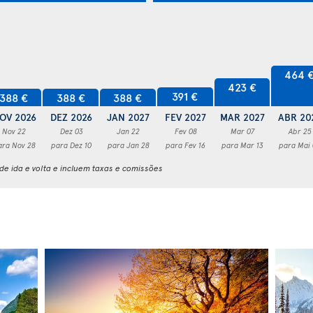
464 
423 €
391 €
388 €
388 €
388 €
OV 2026
DEZ 2026
JAN 2027
FEV 2027
MAR 2027
ABR 20
Nov 22
Dez 03
Jan 22
Fev 08
Mar 07
Abr 25
ara Nov 28
para Dez 10
para Jan 28
para Fev 16
para Mar 13
para Mai
e ida e volta e incluem taxas e comissões