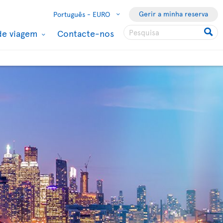
Gerir a minha reserva
Português -
EURO
de viagem
Contacte-nos