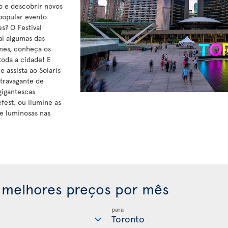
vo e descobrir novos
 popular evento
s? O Festival
ai algumas das
lmes, conheça os
toda a cidade! E
 assista ao Solaris
xtravagante de
gigantescas
efest, ou ilumine as
te luminosas nas
 melhores preços por mês
para