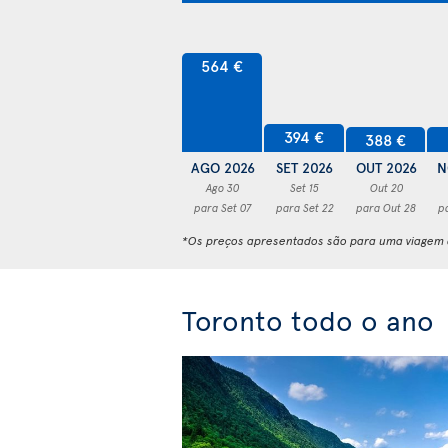
564 €
394 €
388 €
AGO 2026
SET 2026
OUT 2026
N
Ago 30
Set 15
Out 20
para Set 07
para Set 22
para Out 28
p
*Os preços apresentados são para uma viagem d
Toronto todo o ano