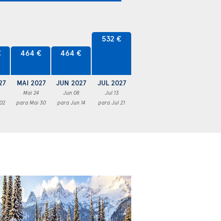
532 €
€
464 €
464 €
27
MAI 2027
JUN 2027
JUL 2027
Mai 24
Jun 08
Jul 13
 02
para Mai 30
para Jun 14
para Jul 21