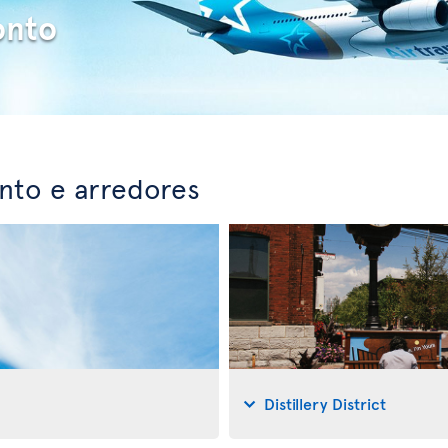
onto
nto e arredores
Distillery District