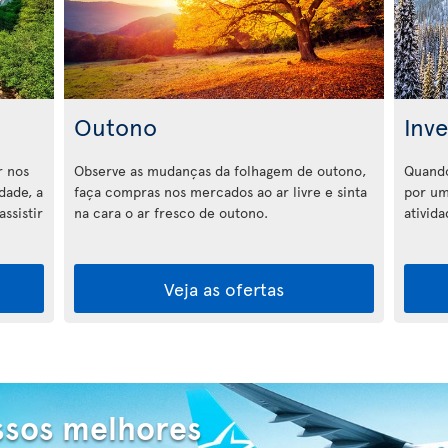
Outono
Inv
r nos
Observe as mudanças da folhagem de outono,
Quando
dade, a
faça compras nos mercados ao ar livre e sinta
por um
ssistir
na cara o ar fresco de outono.
ativid
Veja as ofertas
ssos melhores