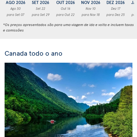
AGO 2026
SET 2026
OUT 2026
NOV 2026
DEZ 2026
JA
Ago 30
Set 22
Out 16
Nov 10
Dez 17
para Set 07
para Set 29
para Out 22
para Nov 18
para Dez 25
par
*Os preços apresentados são para uma viagem de ida e volta e incluem taxas
e comissões
Canada todo o ano