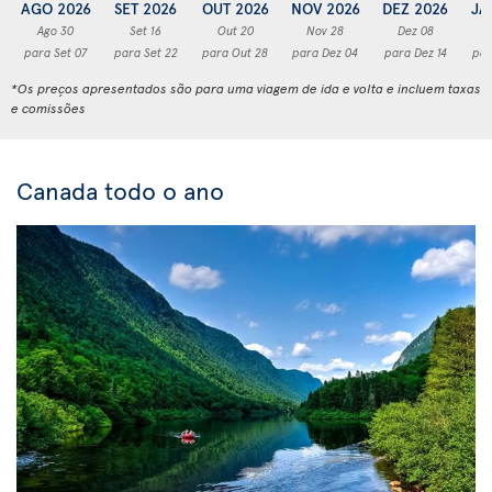
AGO 2026
SET 2026
OUT 2026
NOV 2026
DEZ 2026
JA
Ago 30
Set 16
Out 20
Nov 28
Dez 08
para Set 07
para Set 22
para Out 28
para Dez 04
para Dez 14
par
*Os preços apresentados são para uma viagem de ida e volta e incluem taxas
e comissões
Canada todo o ano