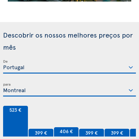
Descobrir os nossos melhores preços por
mês
De
para
523 €
406 €
399 €
399 €
399 €
3